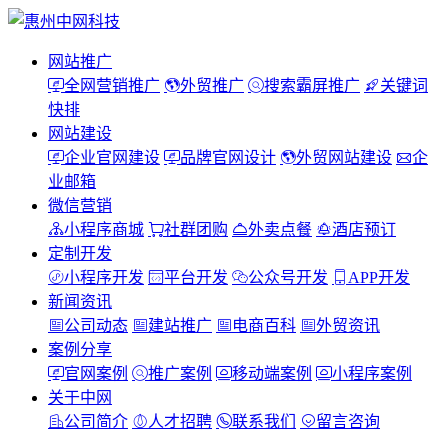
网站推广
全网营销推广
外贸推广
搜索霸屏推广
关键词
快排
网站建设
企业官网建设
品牌官网设计
外贸网站建设
企
业邮箱
微信营销
小程序商城
社群团购
外卖点餐
酒店预订
定制开发
小程序开发
平台开发
公众号开发
APP开发
新闻资讯
公司动态
建站推广
电商百科
外贸资讯
案例分享
官网案例
推广案例
移动端案例
小程序案例
关于中网
公司简介
人才招聘
联系我们
留言咨询